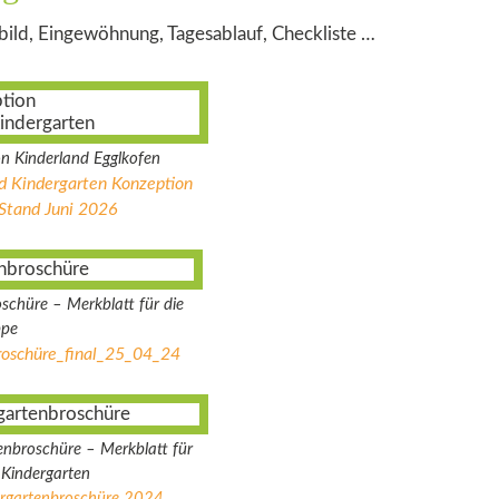
bild, Eingewöhnung, Tagesablauf, Checkliste …
on Kinderland Egglkofen
d Kindergarten Konzeption
Stand Juni 2026
schüre – Merkblatt für die
derkrippe
oschüre_final_25_04_24
enbroschüre – Merkblatt für
n Kindergarten
rgartenbroschüre 2024